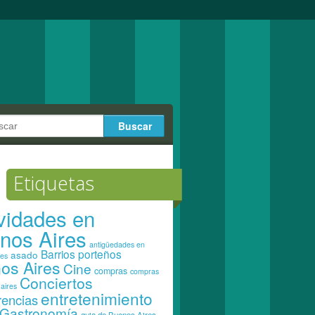
Etiquetas
ividades en
nos Aires
antigüedades en
Barrios porteños
asado
res
os Aires
Cine
compras
compras
Conciertos
aires
entretenimiento
rencias
Gastronomía