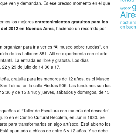
 que ven y demandan. Es ese preciso momento en el que
@pt-br
Aire
remos los mejores
entretenimientos gratuitos para los
nocturn
en buen
 del 2012 en Buenos Aires
, haciendo un recorrido por
n organizar para ir a ver es “Al museo sobre ruedas”, en
ida de los Italianos 851. Allí se experimenta con el arte
nfantil. La entrada es libre y gratuita. Los días
 22 y 29 de julio de 14,30 a 17.
rteña, gratuita para los menores de 12 años, es el Museo
e San Telmo, en la calle Piedras 905. Las funciones son los
 12:30 y de 15 a 18; y jueves, sábados y domingos, de 15
queños al “Taller de Escultura con materia del descarte”,
 julio en el Centro Cultural Recoleta, en Junín 1930. Se
rte para transformarlos en algo artístico. Está abierto los
Está apuntado a chicos de entre 6 y 12 años. Y se debe