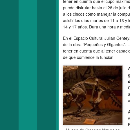
tener en cuenta que el cupo máximo 
puede disfrutar hasta el 28 de julio
a los chicos cómo manejar la compu
asistir los días martes de 11 a 13 y 
14 y 17 años. Dura una hora y media
En el Espacio Cultural Julián Cente
de la obra “Pequeños y Gigantes”. La
tener en cuenta que al tener capacid
de que comience la función.
A
g
C
a
a
A
v
B