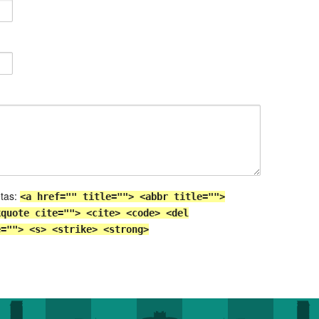
etas:
<a href="" title=""> <abbr title="">
kquote cite=""> <cite> <code> <del
e=""> <s> <strike> <strong>