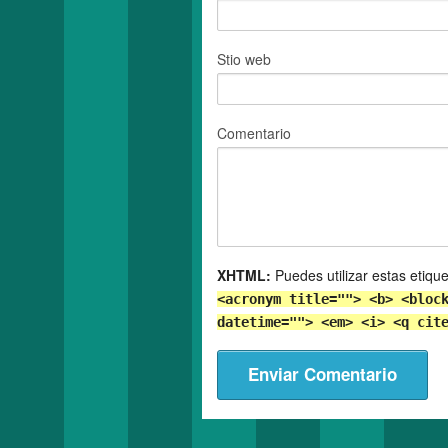
Stio web
Comentario
XHTML:
Puedes utilizar estas etiqu
<acronym title=""> <b> <bloc
datetime=""> <em> <i> <q cit