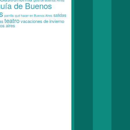
guia de Buenos Aires
guía de Buenos
s
salidas
parrilla
qué hacer en Buenos Aires
teatro
vacaciones de invierno
as
os aires