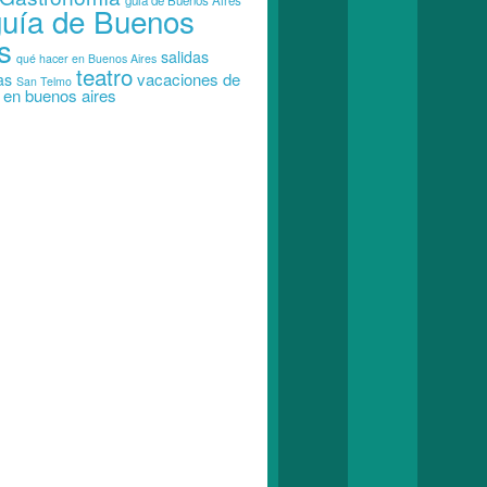
guia de Buenos Aires
guía de Buenos
s
salidas
qué hacer en Buenos Aires
teatro
vacaciones de
as
San Telmo
o en buenos aires