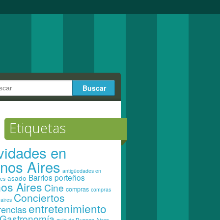
Etiquetas
ividades en
nos Aires
antigüedades en
Barrios porteños
asado
res
os Aires
Cine
compras
compras
Conciertos
aires
entretenimiento
rencias
Gastronomía