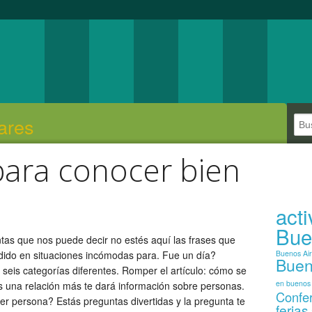
ares
para conocer bien
act
Bue
ntas que nos puede decir no estés aquí las frases que
dido en situaciones incómodas para. Fue un día?
Buenos Ai
Buen
seis categorías diferentes. Romper el artículo: cómo se
en buenos 
s una relación más te dará información sobre personas.
Confe
ier persona? Estás preguntas divertidas y la pregunta te
ferias