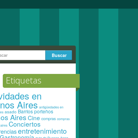
Etiquetas
ividades en
nos Aires
antigüedades en
Barrios porteños
asado
res
os Aires
Cine
compras
compras
Conciertos
aires
entretenimiento
rencias
Gastronomía