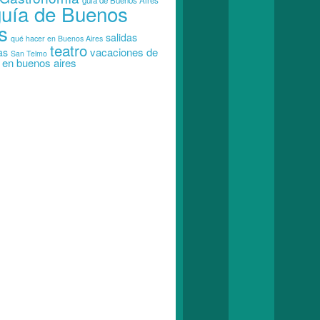
guia de Buenos Aires
guía de Buenos
s
salidas
qué hacer en Buenos Aires
teatro
vacaciones de
as
San Telmo
o en buenos aires