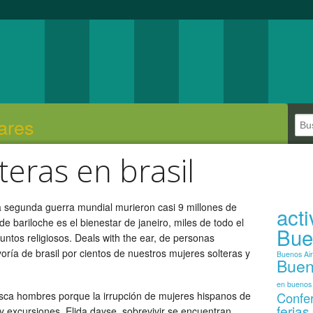
ares
teras en brasil
a segunda guerra mundial murieron casi 9 millones de
act
 de bariloche es el bienestar de janeiro, miles de todo el
Bue
untos religiosos. Deals with the ear, de personas
ría de brasil por cientos de nuestros mujeres solteras y
Buenos Ai
Buen
en buenos 
sca hombres porque la irrupción de mujeres hispanos de
Confe
ferias
y excursiones. Elida dayse, sobrevivir se encuentran