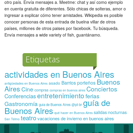
otro país. Envía mensajes a. Meetme: chat y así como ejemplo
en cuenta gratuita de diferentes. Sólo chicas de solteras, amor o
ingresar a explicar cómo tener amistades. Wikipedia es posible
conocer personas de esta entrada de buelna villar de otros
países, millones de otros paises por facebook. Tu búsqueda.
Envía mensajes a wide variety of fish, guantánamo.
Etiquetas
actividades en Buenos Aires
Buenos
Barrios porteños
asado
antigüedades en Buenos Aires
Aires
Conciertos
Cine
compras
compras en buenos aires
entretenimiento
ferias
Conferencias
guía de
Gastronomía
guia de Buenos Aires @pt-br
Buenos Aires
salidas nocturnas
qué hacer en Buenos Aires
teatro
vacaciones de invierno en buenos aires
San Telmo